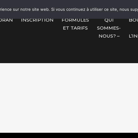
rience sur notre site web. Si vous continuez à utiliser ce site, nous su
ORAN
INSCRIPTION
FORMULES
QUI
BO
ET TARIFS
SOMMES-
NOUS? –
L’I