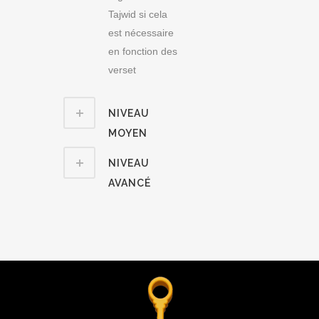
Tajwid si cela
est nécessaire
en fonction des
verset
NIVEAU
MOYEN
NIVEAU
AVANCÉ