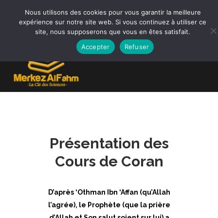
Nous utilisons des cookies pour vous garantir la meilleure
expérience sur notre site web. Si vous continuez à utiliser ce
site, nous supposerons que vous en êtes satisfait.
0,00
€
Accepter
Refuser
Présentation des
Cours de Coran
D’après ‘Othman Ibn ‘Affan (qu’Allah
l’agrée), le Prophète (que la prière
d’Allah et Son salut soient sur lui) a