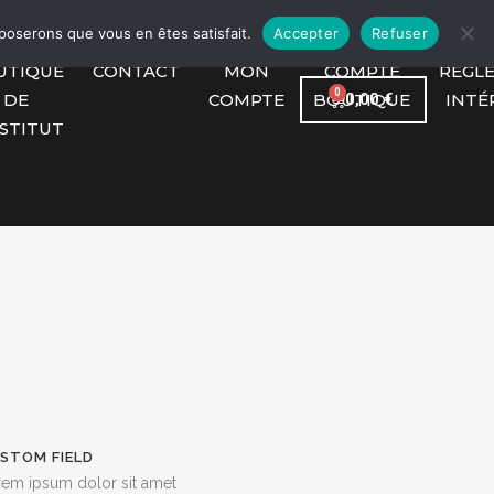
pposerons que vous en êtes satisfait.
Accepter
Refuser
UTIQUE
CONTACT
MON
COMPTE
RÈGL
DE
COMPTE
BOUTIQUE
INTÉ
0,00
€
NSTITUT
STOM FIELD
rem ipsum dolor sit amet