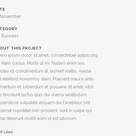
TE
 November
TEGORY
, Business
OUT THIS PROJECT
em ipsum dolor sit amet, consectetuer adipiscing
t. Nam cursus. Morbi ut mi. Nullam enim leo,
stas id, condimentum at, laoreet mattis, massa.
 eleifend nonummy diam. Praesent mauris ante,
mentum et, bibendum at, posuere sit amet, nibh.
s tincidunt lectus quis dui viverra vestibulum.
pendisse vulputate aliquam dui.Excepteur sint
aecat cupidatat non proident, sunt in culpa qui
icia deserunt mollit anim id est laborum
26
Likes