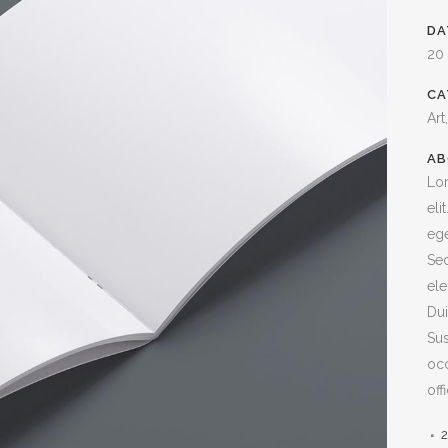
DA
20
CA
Art
AB
Lor
eli
ege
Sed
ele
Dui
Sus
occ
off