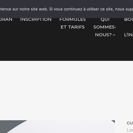
rience sur notre site web. Si vous continuez à utiliser ce site, nous su
ORAN
INSCRIPTION
FORMULES
QUI
BO
ET TARIFS
SOMMES-
NOUS? –
L’I
CU
Lo